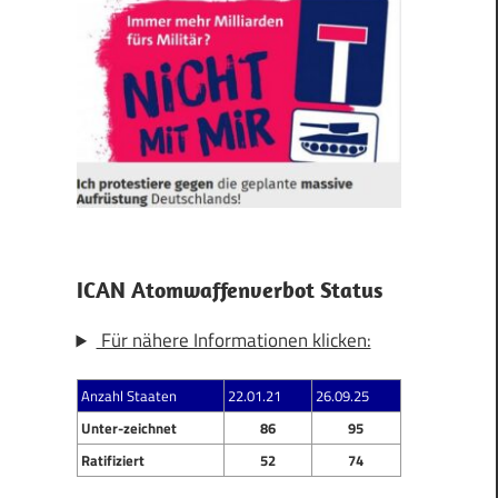
ICAN Atomwaffenverbot Status
Für nähere Informationen klicken:
Anzahl Staaten
22.01.21
26.09.25
Unter-zeichnet
86
95
Ratifiziert
52
74