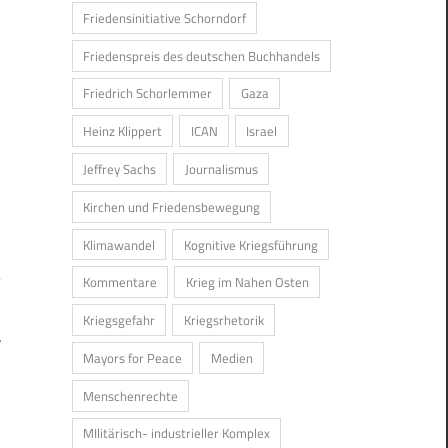
Friedensinitiative Schorndorf
Friedenspreis des deutschen Buchhandels
Friedrich Schorlemmer
Gaza
Heinz Klippert
ICAN
Israel
Jeffrey Sachs
Journalismus
Kirchen und Friedensbewegung
Klimawandel
Kognitive Kriegsführung
Kommentare
Krieg im Nahen Osten
Kriegsgefahr
Kriegsrhetorik
r
Mayors for Peace
Medien
Menschenrechte
MIlitärisch- industrieller Komplex