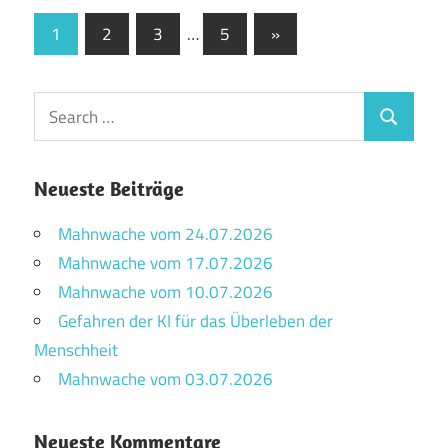
Seitennummerierung
Next
1
2
3
…
5
»
Posts
der
Beiträge
Search
Search
for:
Neueste Beiträge
Mahnwache vom 24.07.2026
Mahnwache vom 17.07.2026
Mahnwache vom 10.07.2026
Gefahren der KI für das Überleben der
Menschheit
Mahnwache vom 03.07.2026
Neueste Kommentare