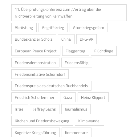
11. Überprüfungskonferenz zum „Vertrag über die
Nichtverbreitung von Kernwaffen
Abrüstung
Angriffskrieg
Atomkriegsgefahr
Bundeskanzler Scholz
China
DFG-VK
European Peace Project
Flaggentag
Flüchtlinge
Friedensdemonstration
Friedensfähig
Friedensinitiative Schorndorf
Friedenspreis des deutschen Buchhandels
Friedrich Schorlemmer
Gaza
Heinz Klippert
Israel
Jeffrey Sachs
Journalismus
Kirchen und Friedensbewegung
Klimawandel
Kognitive Kriegsführung
Kommentare