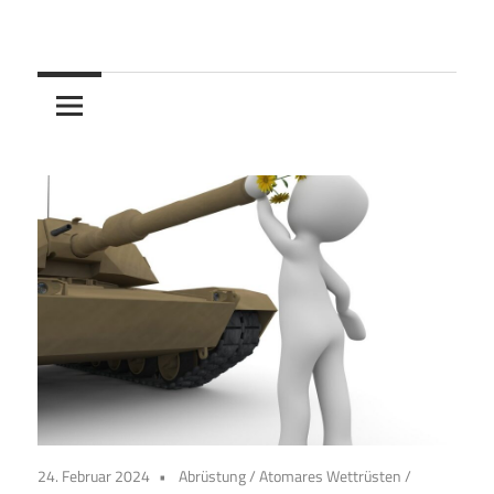
Skip
to
content
24. Februar 2024
Abrüstung
/
Atomares Wettrüsten
/