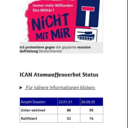
ICAN Atomwaffenverbot Status
Für nähere Informationen klicken:
Anzahl Staaten
22.01.21
26.09.25
Unter-zeichnet
86
95
Ratifiziert
52
74