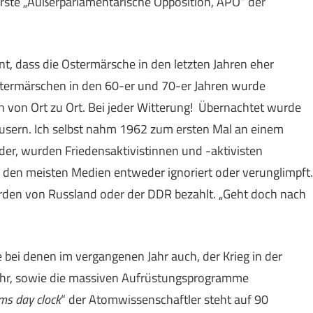
erste „Außerparlamentarische Opposition, APO“ der
t, dass die Ostermärsche in den letzten Jahren eher
stermärschen in den 60-er und 70-er Jahren wurde
 von Ort zu Ort. Bei jeder Witterung! Übernachtet wurde
usern. Ich selbst nahm 1962 zum ersten Mal an einem
der, wurden Friedensaktivistinnen und -aktivisten
n den meisten Medien entweder ignoriert oder verunglimpft.
ürden von Russland oder der DDR bezahlt. „Geht doch nach
 bei denen im vergangenen Jahr auch, der Krieg in der
ahr, sowie die massiven Aufrüstungsprogramme
s day clock
“ der Atomwissenschaftler steht auf 90