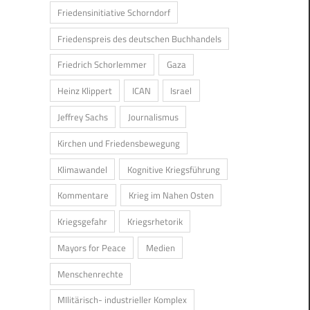
Friedensinitiative Schorndorf
Friedenspreis des deutschen Buchhandels
Friedrich Schorlemmer
Gaza
Heinz Klippert
ICAN
Israel
Jeffrey Sachs
Journalismus
Kirchen und Friedensbewegung
Klimawandel
Kognitive Kriegsführung
Kommentare
Krieg im Nahen Osten
Kriegsgefahr
Kriegsrhetorik
Mayors for Peace
Medien
Menschenrechte
MIlitärisch- industrieller Komplex