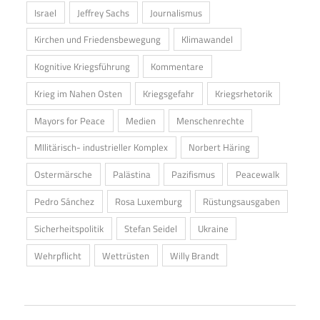
Israel
Jeffrey Sachs
Journalismus
Kirchen und Friedensbewegung
Klimawandel
Kognitive Kriegsführung
Kommentare
Krieg im Nahen Osten
Kriegsgefahr
Kriegsrhetorik
Mayors for Peace
Medien
Menschenrechte
MIlitärisch- industrieller Komplex
Norbert Häring
Ostermärsche
Palästina
Pazifismus
Peacewalk
Pedro Sánchez
Rosa Luxemburg
Rüstungsausgaben
Sicherheitspolitik
Stefan Seidel
Ukraine
Wehrpflicht
Wettrüsten
Willy Brandt