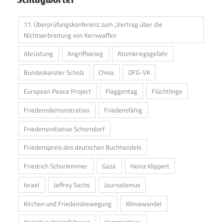
11. Überprüfungskonferenz zum „Vertrag über die
Nichtverbreitung von Kernwaffen
Abrüstung
Angriffskrieg
Atomkriegsgefahr
Bundeskanzler Scholz
China
DFG-VK
European Peace Project
Flaggentag
Flüchtlinge
Friedensdemonstration
Friedensfähig
Friedensinitiative Schorndorf
Friedenspreis des deutschen Buchhandels
Friedrich Schorlemmer
Gaza
Heinz Klippert
Israel
Jeffrey Sachs
Journalismus
Kirchen und Friedensbewegung
Klimawandel