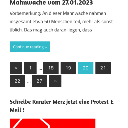
Mahnwache vom 27.01.2023
Vorbemerkung: An dieser Mahnwache nahmen
insgesamt etwa 50 Menschen teil, mehr als sonst
üblich. Das mag auch daran liegen, dass
Continue reading
Seitennummerierung
Previous
«
1
…
18
19
20
21
Posts
der
Next
22
…
27
»
Beiträge
Posts
Schreibe Kanzler Merz jetzt eine Protest-E-
Mail !