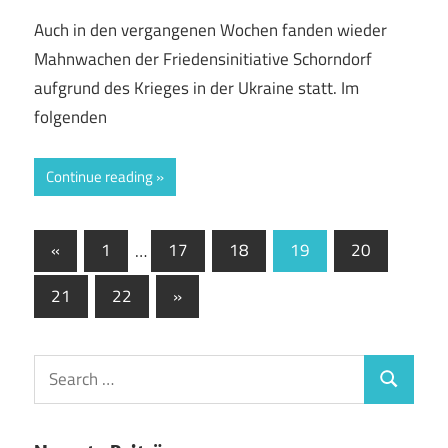
Auch in den vergangenen Wochen fanden wieder
Mahnwachen der Friedensinitiative Schorndorf
aufgrund des Krieges in der Ukraine statt. Im
folgenden
Continue reading
Seitennummerierung
Previous
«
1
…
17
18
19
20
Posts
der
Next
21
22
»
Beiträge
Posts
Search
Search
for: